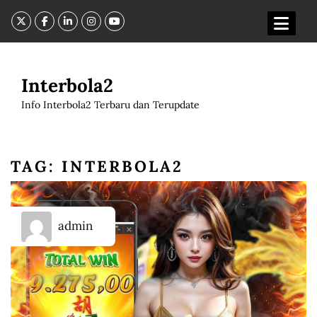
Skip
to
content
Interbola2
Info Interbola2 Terbaru dan Terupdate
TAG:
INTERBOLA2
admin