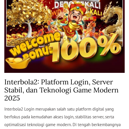
Interbola2: Platform Login, Server
Stabil, dan Teknologi Game Modern
2025
Interbola2 Login merupakan salah satu platform digital yang
berfokus pada kemudahan akses login, stabilitas server, serta
optimalisasi teknologi game modern. Di tengah berkembangnya