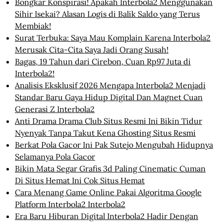
Bongkar Konspirasi! Apakah Interbola2 Menggunakan
Sihir Isekai? Alasan Logis di Balik Saldo yang Terus
Membiak!
Surat Terbuka: Saya Mau Komplain Karena Interbola2
Merusak Cita-Cita Saya Jadi Orang Susah!
Bagas, 19 Tahun dari Cirebon, Cuan Rp97 Juta di
Interbola2!
Analisis Eksklusif 2026 Mengapa Interbola2 Menjadi
Standar Baru Gaya Hidup Digital Dan Magnet Cuan
Generasi Z Interbola2
Anti Drama Drama Club Situs Resmi Ini Bikin Tidur
Nyenyak Tanpa Takut Kena Ghosting Situs Resmi
Berkat Pola Gacor Ini Pak Sutejo Mengubah Hidupnya
Selamanya Pola Gacor
Bikin Mata Segar Grafis 3d Paling Cinematic Cuman
Di Situs Hemat Ini Cok Situs Hemat
Cara Menang Game Online Pakai Algoritma Google
Platform Interbola2 Interbola2
Era Baru Hiburan Digital Interbola2 Hadir Dengan