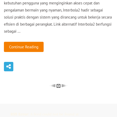
kebutuhan pengguna yang menginginkan akses cepat dan
pengalaman bermain yang nyaman, Interbola2 hadir sebagai
solusi praktis dengan sistem yang dirancang untuk bekerja secara
efisien di berbagai perangkat. Link alternatif Interbola2 berfungsi
sebagai ...
Continue Reading
RSS Error:
A feed could not be found at