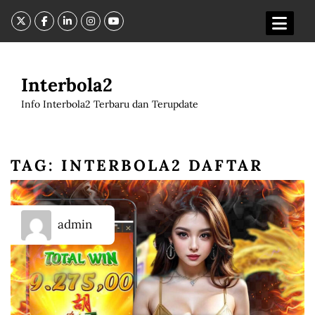
Skip
to
content
Interbola2
Info Interbola2 Terbaru dan Terupdate
TAG:
INTERBOLA2 DAFTAR
admin