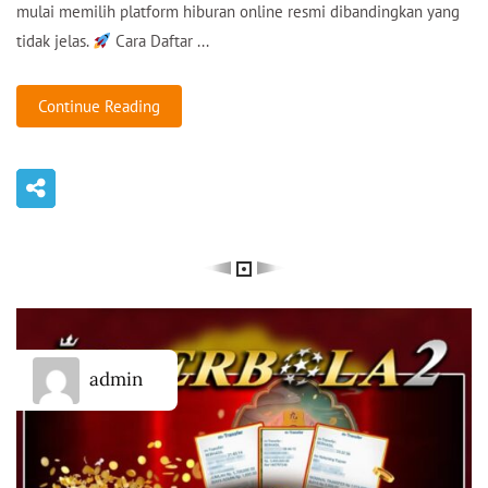
mulai memilih platform hiburan online resmi dibandingkan yang
tidak jelas.
Cara Daftar ...
Continue Reading
admin