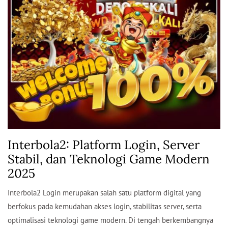
Interbola2: Platform Login, Server
Stabil, dan Teknologi Game Modern
2025
Interbola2 Login merupakan salah satu platform digital yang
berfokus pada kemudahan akses login, stabilitas server, serta
optimalisasi teknologi game modern. Di tengah berkembangnya