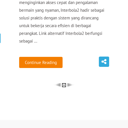
menginginkan akses cepat dan pengalaman
bermain yang nyaman, Interbola2 hadir sebagai
solusi praktis dengan sistem yang dirancang
untuk bekerja secara efisien di berbagai
perangkat. Link alternatif Interbola2 berfungsi
sebagai ...
Continue Reading