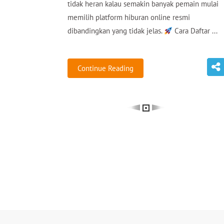
tidak heran kalau semakin banyak pemain mulai
memilih platform hiburan online resmi
dibandingkan yang tidak jelas.
Cara Daftar ...
Continue Reading