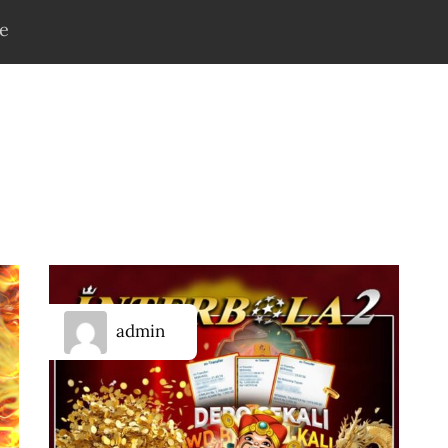
ne
2
admin